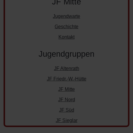
JF Mitte
Jugendwarte
Geschichte
Kontakt
Jugendgruppen
JF Altenrath
JF Friedr.-W.-Hütte
JF Mitte
JF Nord
JF Süd
JF Sieglar